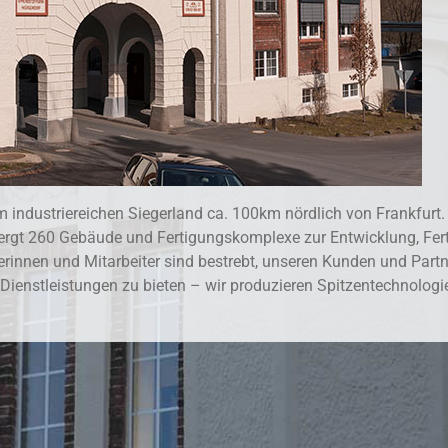
m industriereichen Siegerland ca. 100km nördlich von Frankfurt
ergt 260 Gebäude und Fertigungskomplexe zur Entwicklung, Fer
rinnen und Mitarbeiter sind bestrebt, unseren Kunden und Partne
Dienstleistungen zu bieten – wir produzieren Spitzentechnologie