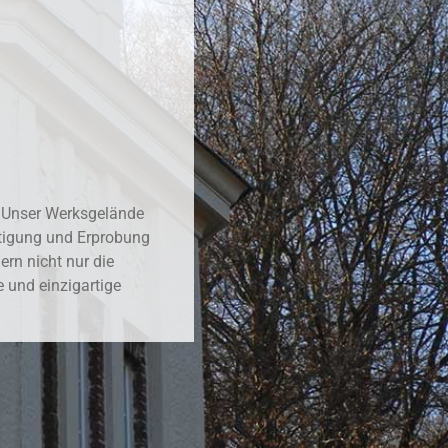
. Unser Werksgelände
tigung und Erprobung
rn nicht nur die
 und einzigartige