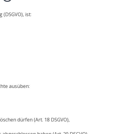
 (DSGVO), ist:
chte ausüben:
löschen dürfen (Art. 18 DSGVO),
ns abgeschlossen haben (Art. 20 DSGVO).