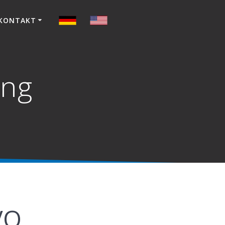
KONTAKT
ung
VO